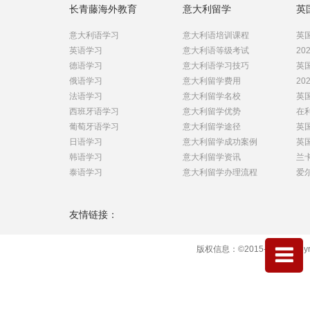
长青藤海外教育
意大利留学
英
意大利语学习
意大利语培训课程
英国
英语学习
意大利语等级考试
20
德语学习
意大利语学习技巧
英国
俄语学习
意大利留学费用
20
法语学习
意大利留学名校
英
西班牙语学习
意大利留学优势
在
葡萄牙语学习
意大利留学途径
英
日语学习
意大利留学成功案例
英国
韩语学习
意大利留学资讯
兰卡
泰语学习
意大利留学办理流程
爱尔
友情链接：
版权信息：©2015-2020 Copyrig