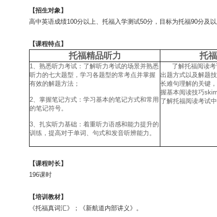
【招生对象】
高中英语成绩
100
分以上、托福入学测试
50
分，目标为托福
90
分及以
【课程特点】
托福精品听力
托福
1、熟悉听力考试：了解听力考试的场景并熟悉
了解托福阅读考试
听力的七大题型，学习各题型的常考点并掌握
出题方式以及解题技
有效的解题方法；
长难句理解的关键，
握基本阅读技巧
ski
2、掌握笔记方式：学习基本的笔记方式和常用
了解托福阅读考试中
的笔记符号。
3、扎实听力基础：着重听力语感和能力提升的
训练，提高对于单词、句式和发音听辨能力。
【课程时长】
196
课时
【培训教材】
《托福真词汇》；《新航道内部讲义》。