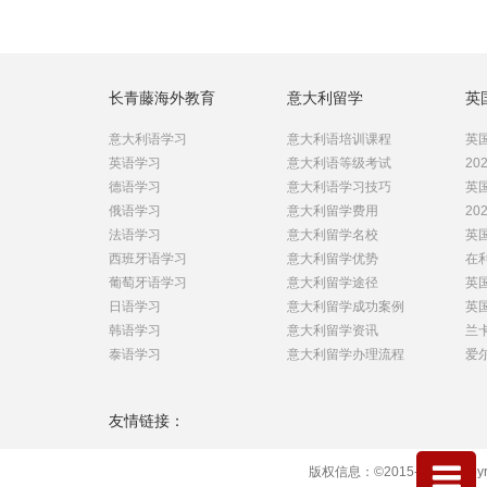
长青藤海外教育
意大利留学
英
意大利语学习
意大利语培训课程
英国
英语学习
意大利语等级考试
20
德语学习
意大利语学习技巧
英国
俄语学习
意大利留学费用
20
法语学习
意大利留学名校
英
西班牙语学习
意大利留学优势
在
葡萄牙语学习
意大利留学途径
英
日语学习
意大利留学成功案例
英国
韩语学习
意大利留学资讯
兰卡
泰语学习
意大利留学办理流程
爱尔
友情链接：
版权信息：©2015-2020 Copyrig